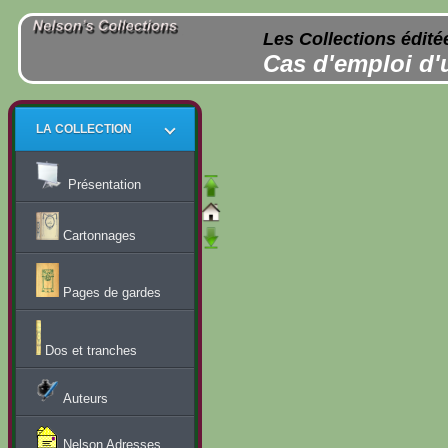
Les Collections édité
Cas d'emploi d'
LA COLLECTION
Présentation
Cartonnages
Pages de gardes
Dos et tranches
Auteurs
Nelson Adresses