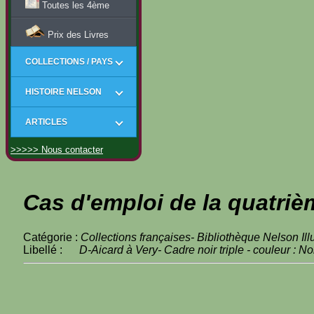
Toutes les 4ème
Prix des Livres
COLLECTIONS / PAYS
HISTOIRE NELSON
ARTICLES
>>>>> Nous contacter
Cas d'emploi de la quatriè
Catégorie :
Collections françaises- Bibliothèque Nelson Ill
Libellé :
D-Aicard à Very- Cadre noir triple - couleur : No