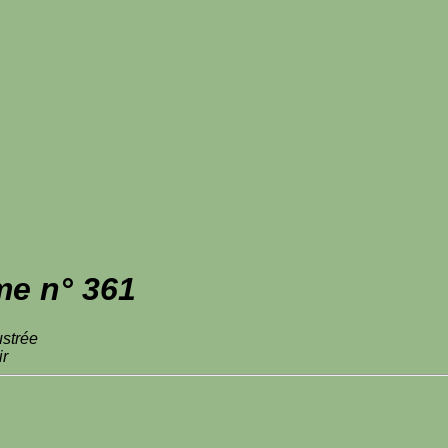
me n° 361
ustrée
ir