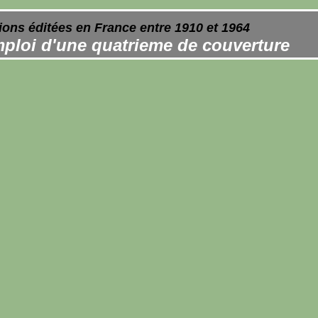
ions éditées en France entre 1910 et 1964
ploi d'une quatrieme de couverture