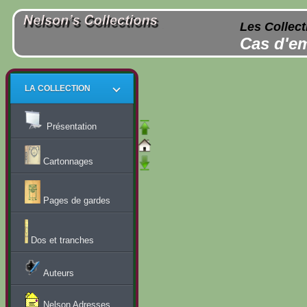
Les Collect
Cas d'em
LA COLLECTION
Présentation
Cartonnages
Pages de gardes
Dos et tranches
Auteurs
Nelson Adresses