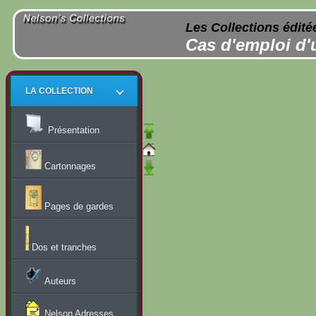
Les Collections édité
Cas d'emploi d'
LA COLLECTION
Présentation
Cartonnages
Pages de gardes
Dos et tranches
Auteurs
Nelson Adresses