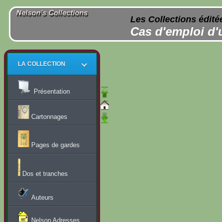
Les Collections édité
Cas d'emploi d'
LA COLLECTION
Présentation
Cartonnages
Pages de gardes
Dos et tranches
Auteurs
Nelson Adresses