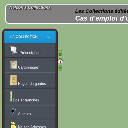
Les Collections édité
Cas d'emploi d'
LA COLLECTION
Présentation
Cartonnages
Pages de gardes
Dos et tranches
Auteurs
Nelson Adresses