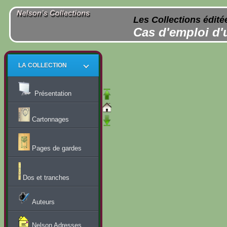
Les Collections édité
Cas d'emploi d'
LA COLLECTION
Présentation
Cartonnages
Pages de gardes
Dos et tranches
Auteurs
Nelson Adresses