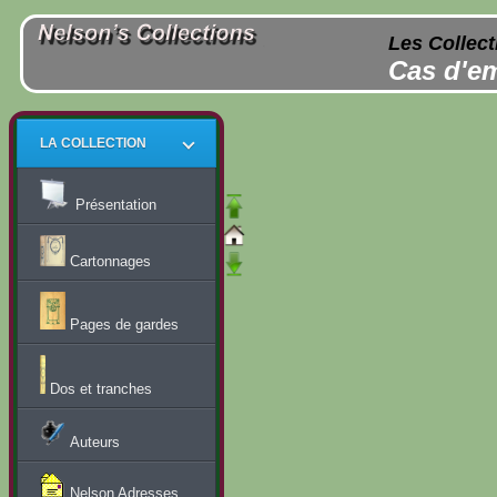
Les Collect
Cas d'em
LA COLLECTION
Présentation
Cartonnages
Pages de gardes
Dos et tranches
Auteurs
Nelson Adresses