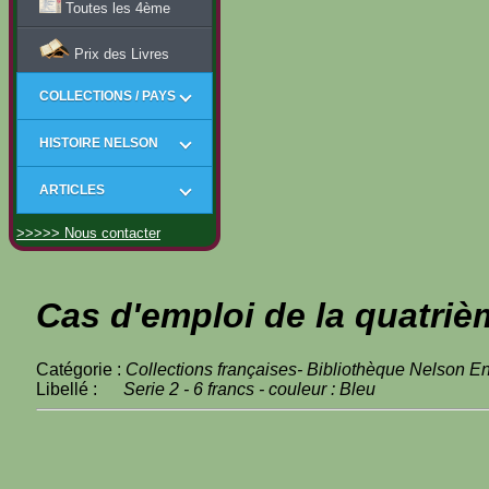
Toutes les 4ème
Prix des Livres
COLLECTIONS / PAYS
HISTOIRE NELSON
ARTICLES
>>>>> Nous contacter
Cas d'emploi de la quatriè
Catégorie :
Collections françaises- Bibliothèque Nelson En
Libellé :
Serie 2 - 6 francs - couleur : Bleu