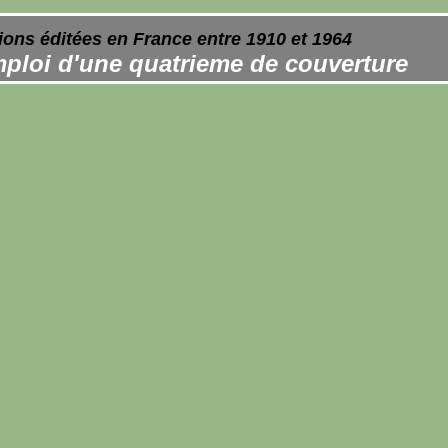
ions éditées en France entre 1910 et 1964
ploi d'une quatrieme de couverture