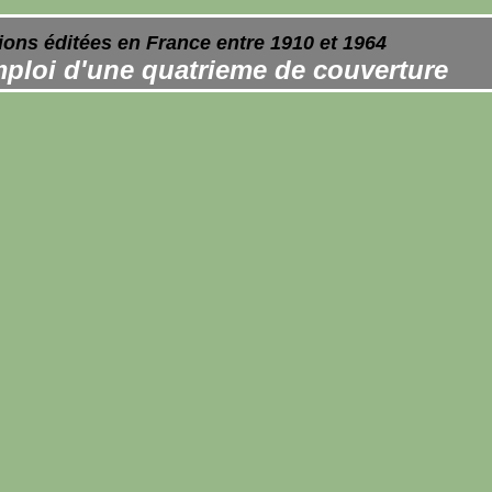
ions éditées en France entre 1910 et 1964
ploi d'une quatrieme de couverture