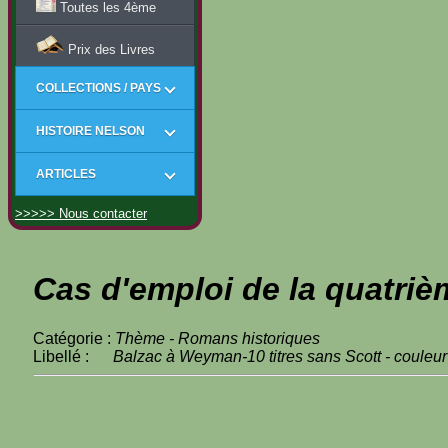
Toutes les 4ème
Prix des Livres
COLLECTIONS / PAYS
HISTOIRE NELSON
ARTICLES
>>>>> Nous contacter
Cas d'emploi de la quatriè
Catégorie :
Thème - Romans historiques
Libellé :
Balzac à Weyman-10 titres sans Scott - couleur