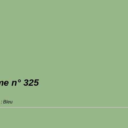
me n° 325
 : Bleu