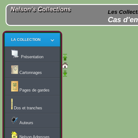
Les Collect
Cas d'em
LA COLLECTION
Présentation
Cartonnages
Pages de gardes
Dos et tranches
Auteurs
Nelson Adresses