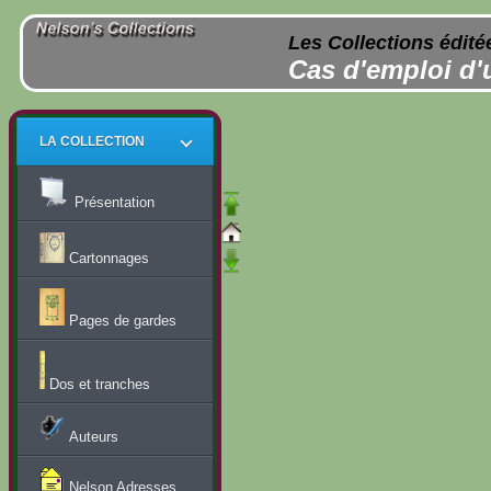
Les Collections édité
Cas d'emploi d'
LA COLLECTION
Présentation
Cartonnages
Pages de gardes
Dos et tranches
Auteurs
Nelson Adresses