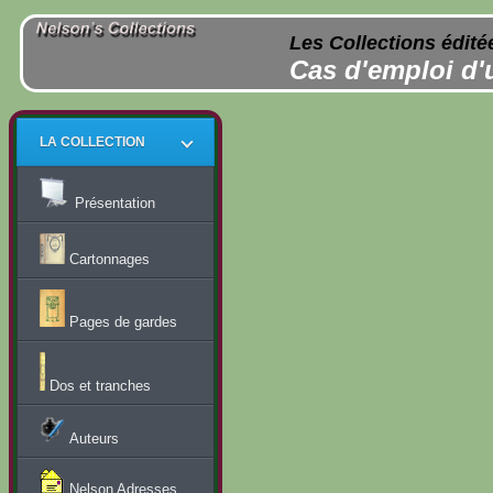
Les Collections édité
Cas d'emploi d'
LA COLLECTION
Présentation
Cartonnages
Pages de gardes
Dos et tranches
Auteurs
Nelson Adresses