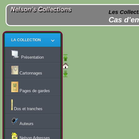
Les Collect
Cas d'em
LA COLLECTION
Présentation
Cartonnages
Pages de gardes
Dos et tranches
Auteurs
Nelson Adresses