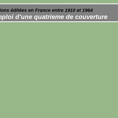
ions éditées en France entre 1910 et 1964
ploi d'une quatrieme de couverture