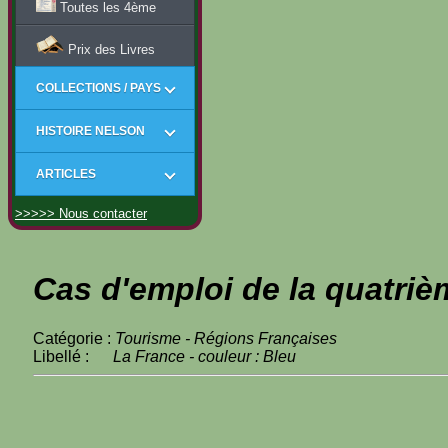
Toutes les 4ème
Prix des Livres
COLLECTIONS / PAYS
HISTOIRE NELSON
ARTICLES
>>>>> Nous contacter
Cas d'emploi de la quatriè
Catégorie :
Tourisme - Régions Françaises
Libellé :
La France - couleur : Bleu