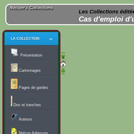
Les Collections édité
Cas d'emploi d'
LA COLLECTION
Présentation
Cartonnages
Pages de gardes
Dos et tranches
Auteurs
Nelson Adresses