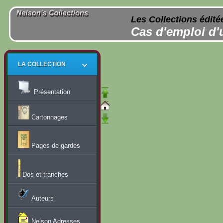
Les Collections édité
Cas d'emploi d'
LA COLLECTION
Présentation
Cartonnages
Pages de gardes
Dos et tranches
Auteurs
Nelson Adresses