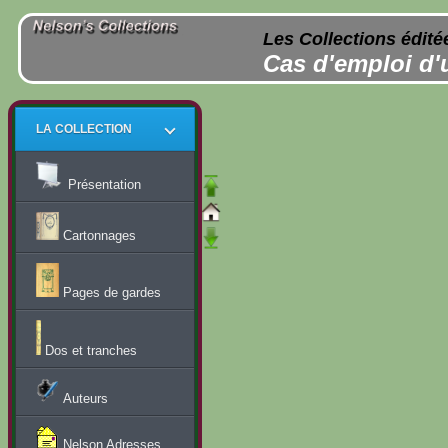
Les Collections édité
Cas d'emploi d'
LA COLLECTION
Présentation
Cartonnages
Pages de gardes
Dos et tranches
Auteurs
Nelson Adresses