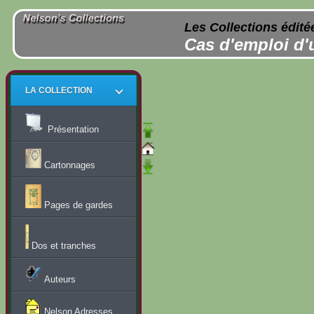
Les Collections édité
Cas d'emploi d'
LA COLLECTION
Présentation
Cartonnages
Pages de gardes
Dos et tranches
Auteurs
Nelson Adresses