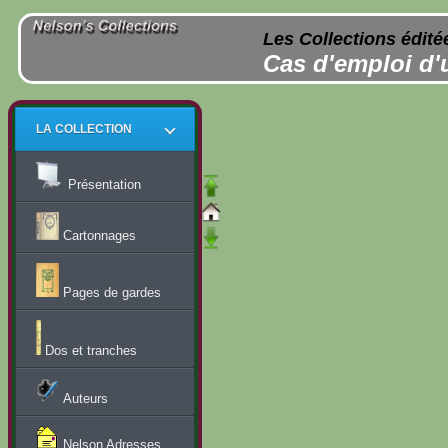
Les Collections édité
Cas d'emploi d'
LA COLLECTION
Présentation
Cartonnages
Pages de gardes
Dos et tranches
Auteurs
Nelson Adresses