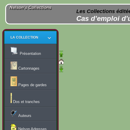
Les Collections édité
Cas d'emploi d'
LA COLLECTION
Présentation
Cartonnages
Pages de gardes
Dos et tranches
Auteurs
Nelson Adresses