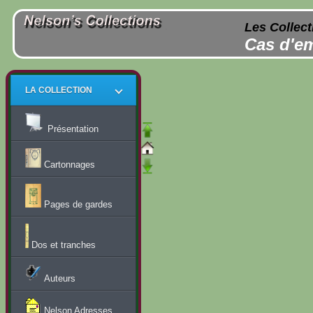
Les Collect
Cas d'em
LA COLLECTION
Présentation
Cartonnages
Pages de gardes
Dos et tranches
Auteurs
Nelson Adresses