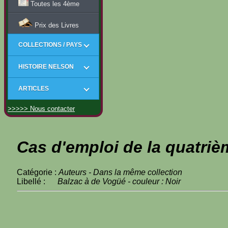
Toutes les 4ème
Prix des Livres
COLLECTIONS / PAYS
HISTOIRE NELSON
ARTICLES
>>>>> Nous contacter
Cas d'emploi de la quatriè
Catégorie :
Auteurs - Dans la même collection
Libellé :
Balzac à de Vogüé - couleur : Noir