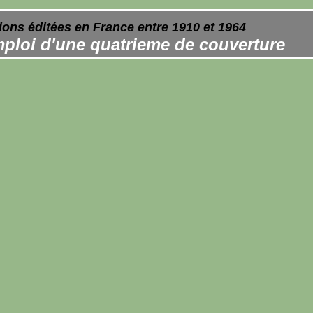
ions éditées en France entre 1910 et 1964
ploi d'une quatrieme de couverture