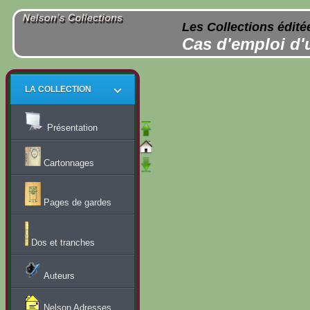
Les Collections édité
Cas d'emploi d'
LA COLLECTION
Présentation
Cartonnages
Pages de gardes
Dos et tranches
Auteurs
Nelson Adresses