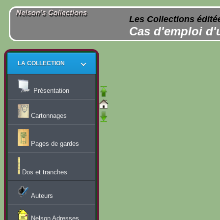
Les Collections édité
Cas d'emploi d'
LA COLLECTION
Présentation
Cartonnages
Pages de gardes
Dos et tranches
Auteurs
Nelson Adresses