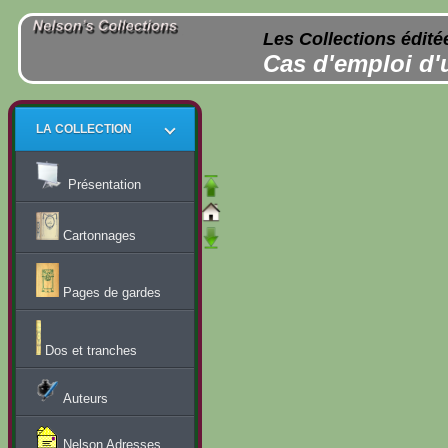
Les Collections édité
Cas d'emploi d'
LA COLLECTION
Présentation
Cartonnages
Pages de gardes
Dos et tranches
Auteurs
Nelson Adresses