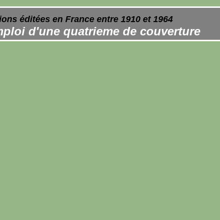
ions éditées en France entre 1910 et 1964
ploi d'une quatrieme de couverture