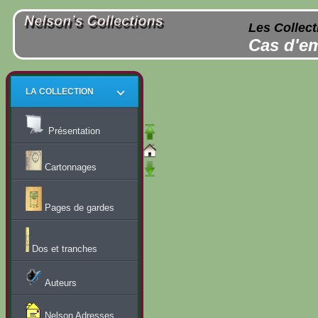
Les Collect
Cas d'em
LA COLLECTION
Présentation
Cartonnages
Pages de gardes
Dos et tranches
Auteurs
Nelson Adresses