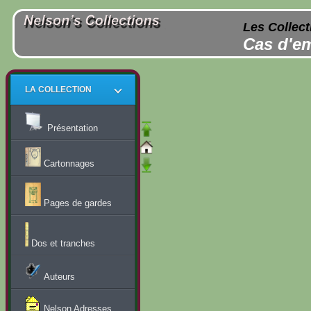
Les Collect
Cas d'em
LA COLLECTION
Présentation
Cartonnages
Pages de gardes
Dos et tranches
Auteurs
Nelson Adresses