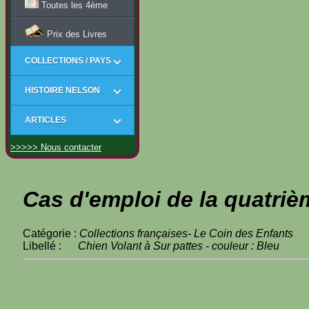
Toutes les 4ème
Prix des Livres
COLLECTIONS / PAYS
HISTOIRE NELSON
ARTICLES
>>>>> Nous contacter
Cas d'emploi de la quatriè
Catégorie :
Collections françaises- Le Coin des Enfants
Libellé :
Chien Volant à Sur pattes - couleur : Bleu