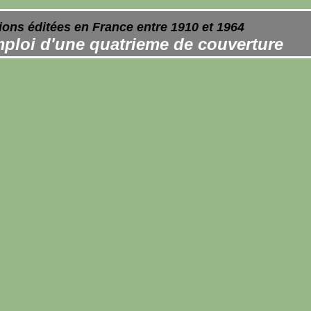
ions éditées en France entre 1910 et 1964
ploi d'une quatrieme de couverture