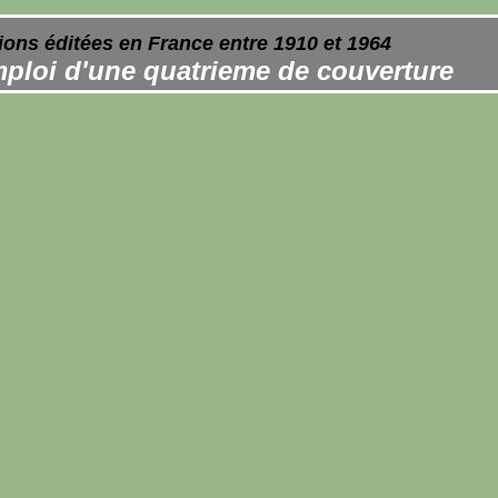
ions éditées en France entre 1910 et 1964
ploi d'une quatrieme de couverture