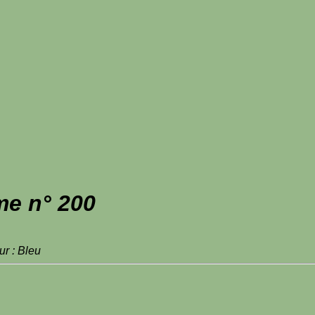
me n° 200
r : Bleu