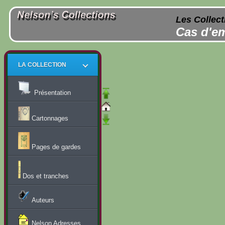
Les Collect
Cas d'em
LA COLLECTION
Présentation
Cartonnages
Pages de gardes
Dos et tranches
Auteurs
Nelson Adresses