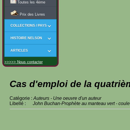
Toutes les 4ème
Prix des Livres
COLLECTIONS / PAYS
HISTOIRE NELSON
ARTICLES
>>>>> Nous contacter
Cas d'emploi de la quatriè
Catégorie :
Auteurs - Une oeuvre d'un auteur
Libellé :
John Buchan-Prophète au manteau vert - couleu