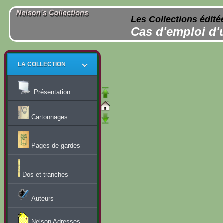
Les Collections édité
Cas d'emploi d'
LA COLLECTION
Présentation
Cartonnages
Pages de gardes
Dos et tranches
Auteurs
Nelson Adresses