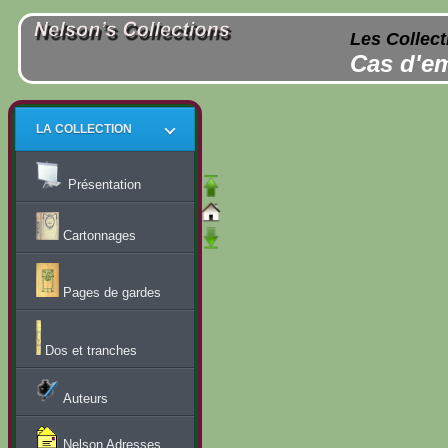
Les Collect
Cas d'em
LA COLLECTION
Présentation
Cartonnages
Pages de gardes
Dos et tranches
Auteurs
Nelson Adresses