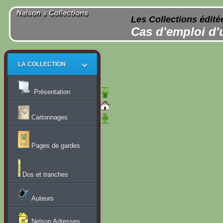
Les Collections édité
Cas d'emploi d'
LA COLLECTION
Présentation
Cartonnages
Pages de gardes
Dos et tranches
Auteurs
Nelson Adresses