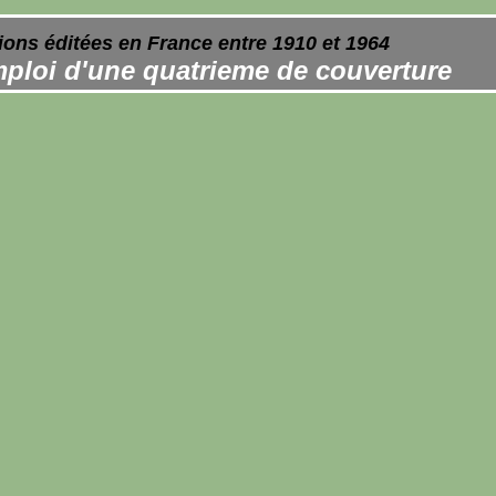
ions éditées en France entre 1910 et 1964
ploi d'une quatrieme de couverture