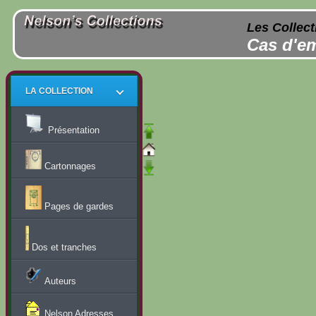
Les Collect
Cas d'em
LA COLLECTION
Présentation
Cartonnages
Pages de gardes
Dos et tranches
Auteurs
Nelson Adresses