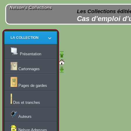
Les Collections édité
Cas d'emploi d'
LA COLLECTION
Présentation
Cartonnages
Pages de gardes
Dos et tranches
Auteurs
Nelson Adresses