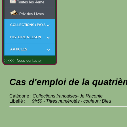
Toutes les 4ème
Prix des Livres
COLLECTIONS / PAYS
HISTOIRE NELSON
ARTICLES
>>>>> Nous contacter
Cas d'emploi de la quatriè
Catégorie :
Collections françaises- Je Raconte
Libellé :
9fr50 - Titres numérotés - couleur : Bleu