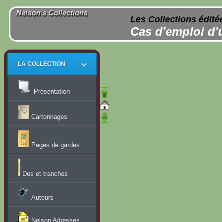
Les Collections édité
Cas d'emploi d'
LA COLLECTION
Présentation
Cartonnages
Pages de gardes
Dos et tranches
Auteurs
Nelson Adresses