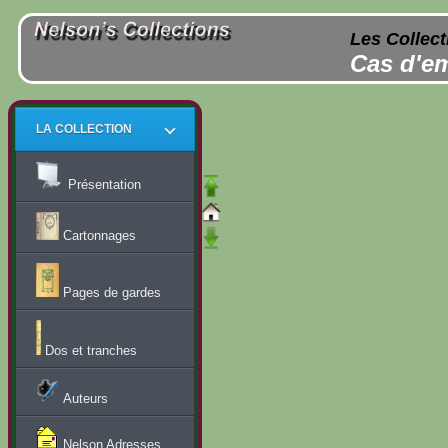
Les Collect
Cas d'em
LA COLLECTION
Présentation
Cartonnages
Pages de gardes
Dos et tranches
Auteurs
Nelson Adresses