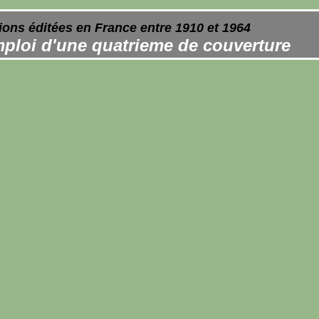
ions éditées en France entre 1910 et 1964
ploi d'une quatrieme de couverture