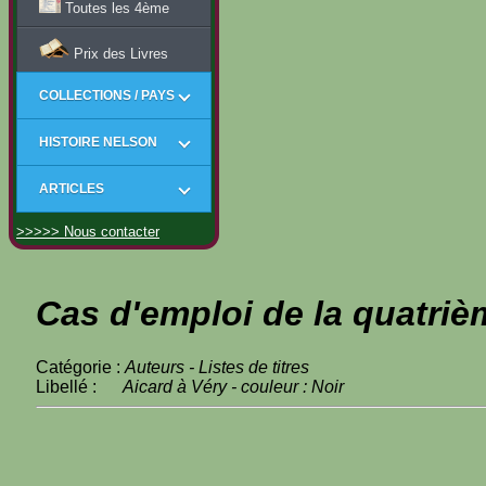
Toutes les 4ème
Prix des Livres
COLLECTIONS / PAYS
HISTOIRE NELSON
ARTICLES
>>>>> Nous contacter
Cas d'emploi de la quatriè
Catégorie :
Auteurs - Listes de titres
Libellé :
Aicard à Véry - couleur : Noir