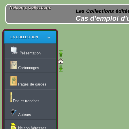
Les Collections édité
Cas d'emploi d'
LA COLLECTION
Présentation
Cartonnages
Pages de gardes
Dos et tranches
Auteurs
Nelson Adresses