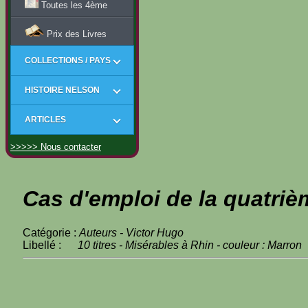
Toutes les 4ème
Prix des Livres
COLLECTIONS / PAYS
HISTOIRE NELSON
ARTICLES
>>>>> Nous contacter
Cas d'emploi de la quatriè
Catégorie :
Auteurs - Victor Hugo
Libellé :
10 titres - Misérables à Rhin - couleur : Marron