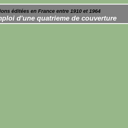
ions éditées en France entre 1910 et 1964
ploi d'une quatrieme de couverture