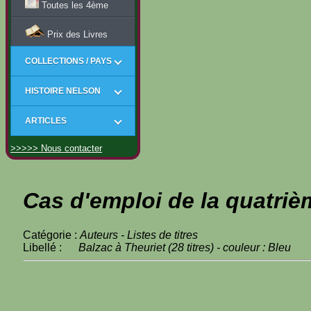
Toutes les 4ème
Prix des Livres
COLLECTIONS / PAYS
HISTOIRE NELSON
ARTICLES
>>>>> Nous contacter
Cas d'emploi de la quatriè
Catégorie :
Auteurs - Listes de titres
Libellé :
Balzac à Theuriet (28 titres) - couleur : Bleu