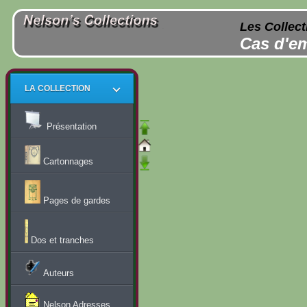
Les Collect
Cas d'em
LA COLLECTION
Présentation
Cartonnages
Pages de gardes
Dos et tranches
Auteurs
Nelson Adresses