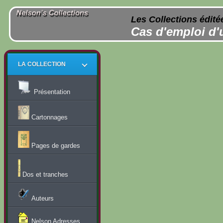
Les Collections édité
Cas d'emploi d'
LA COLLECTION
Présentation
Cartonnages
Pages de gardes
Dos et tranches
Auteurs
Nelson Adresses