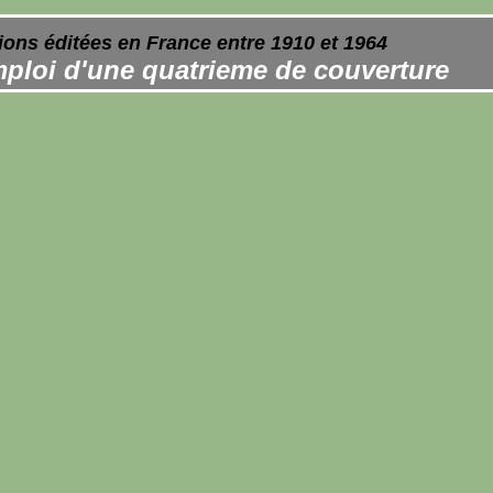
ions éditées en France entre 1910 et 1964
ploi d'une quatrieme de couverture