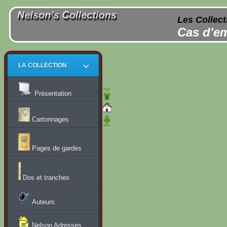
Les Collect
Cas d'em
LA COLLECTION
Présentation
Cartonnages
Pages de gardes
Dos et tranches
Auteurs
Nelson Adresses