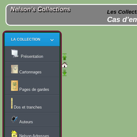
Les Collect
Cas d'em
LA COLLECTION
Présentation
Cartonnages
Pages de gardes
Dos et tranches
Auteurs
Nelson Adresses