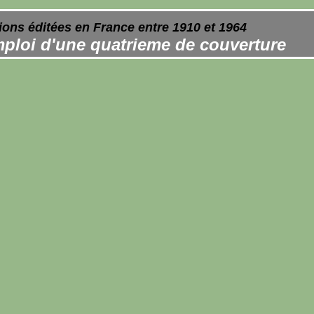
ions éditées en France entre 1910 et 1964
ploi d'une quatrieme de couverture