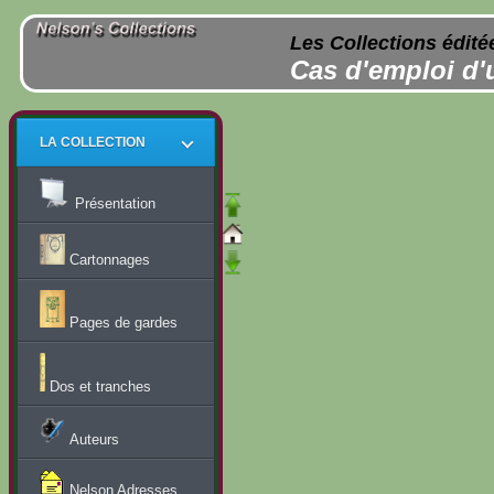
Les Collections édité
Cas d'emploi d'
LA COLLECTION
Présentation
Cartonnages
Pages de gardes
Dos et tranches
Auteurs
Nelson Adresses