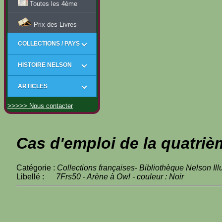
Toutes les 4ème
Prix des Livres
COLLECTIONS / PAYS
HISTOIRE NELSON
ARTICLES
>>>>> Nous contacter
Cas d'emploi de la quatriè
Catégorie :
Collections françaises- Bibliothèque Nelson Ill
Libellé :
7Frs50 - Arène à Owl - couleur : Noir