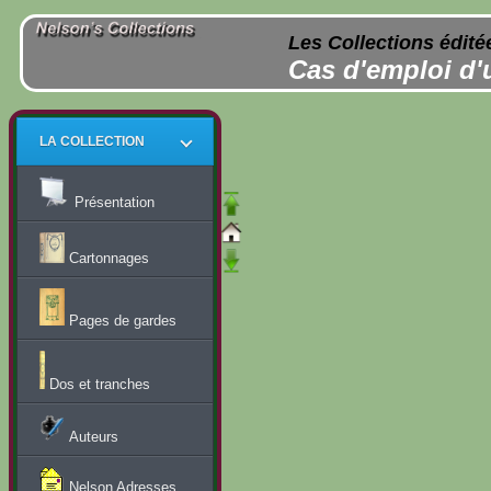
Les Collections édité
Cas d'emploi d'
LA COLLECTION
Présentation
Cartonnages
Pages de gardes
Dos et tranches
Auteurs
Nelson Adresses