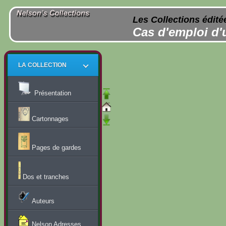
Les Collections édité
Cas d'emploi d'
LA COLLECTION
Présentation
Cartonnages
Pages de gardes
Dos et tranches
Auteurs
Nelson Adresses