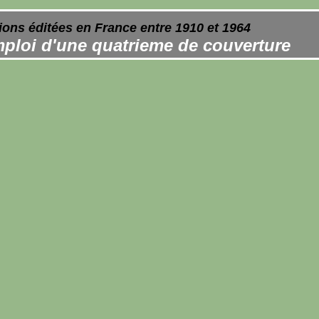
ions éditées en France entre 1910 et 1964
ploi d'une quatrieme de couverture