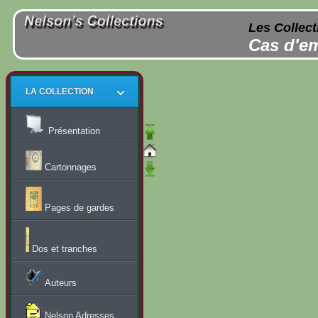
Les Collect
Cas d'em
LA COLLECTION
Présentation
Cartonnages
Pages de gardes
Dos et tranches
Auteurs
Nelson Adresses