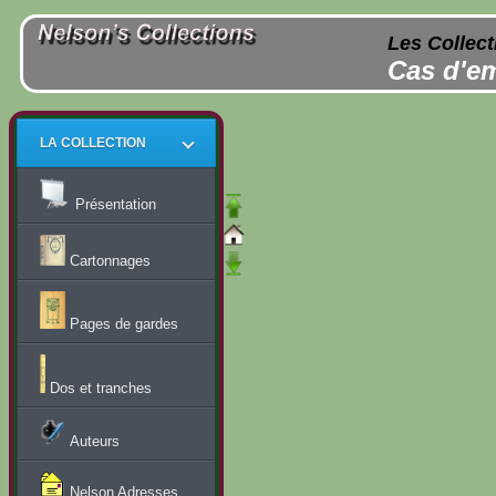
Les Collect
Cas d'em
LA COLLECTION
Présentation
Cartonnages
Pages de gardes
Dos et tranches
Auteurs
Nelson Adresses