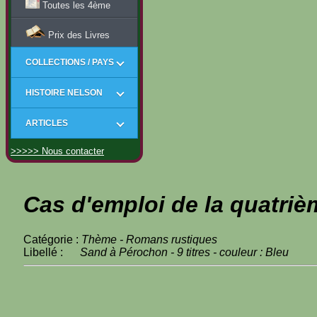
Toutes les 4ème
Prix des Livres
COLLECTIONS / PAYS
HISTOIRE NELSON
ARTICLES
>>>>> Nous contacter
Cas d'emploi de la quatriè
Catégorie :
Thème - Romans rustiques
Libellé :
Sand à Pérochon - 9 titres - couleur : Bleu