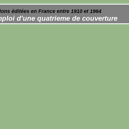
ions éditées en France entre 1910 et 1964
ploi d'une quatrieme de couverture