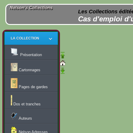
Les Collections édité
Cas d'emploi d'
LA COLLECTION
Présentation
Cartonnages
Pages de gardes
Dos et tranches
Auteurs
Nelson Adresses