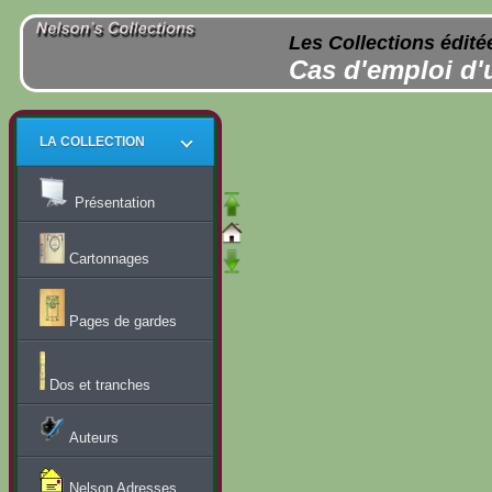
Les Collections édité
Cas d'emploi d'
LA COLLECTION
Présentation
Cartonnages
Pages de gardes
Dos et tranches
Auteurs
Nelson Adresses