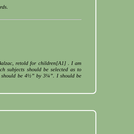
rds.
alzac, retold for children[A1] . I am
ch subjects should be selected as to
ced should be 4½” by 3¼”. I should be