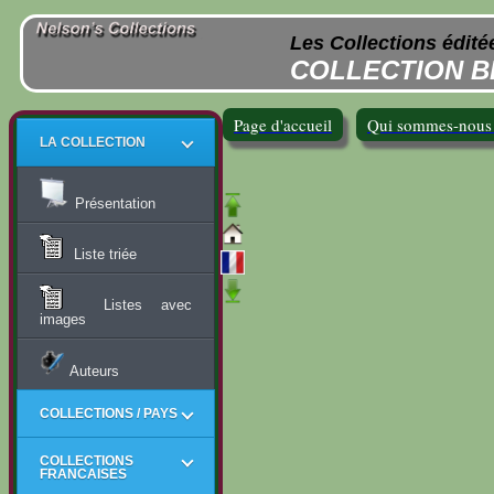
Les Collections édité
COLLECTION B
Page d'accueil
Qui sommes-nous
LA COLLECTION
Présentation
Liste triée
Listes avec
images
Auteurs
COLLECTIONS / PAYS
COLLECTIONS
FRANCAISES