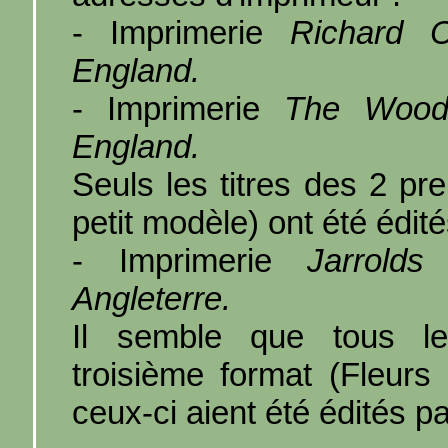
- Imprimerie
Richard 
England.
- Imprimerie
The Woodb
England.
Seuls les titres des 2 pr
petit modèle) ont été édit
- Imprimerie
Jarrold
Angleterre.
Il semble que tous le
troisième format (Fleur
ceux-ci aient été édités p