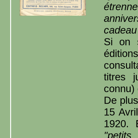
étren
anniver
cadeau 
Si on 
éditio
consul
titres
connu) 
De plu
15 Avri
1920. 
"petit