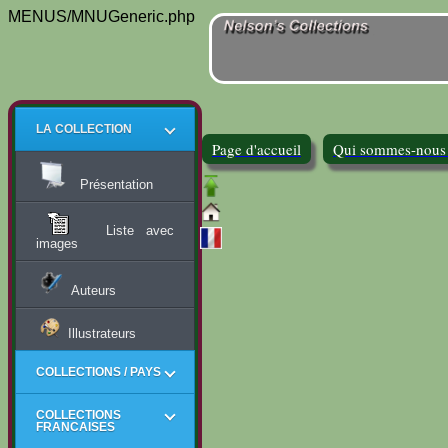
MENUS/MNUGeneric.php
LA COLLECTION
Page d'accueil
Qui sommes-nous
Présentation
Liste avec
images
Auteurs
Illustrateurs
COLLECTIONS / PAYS
COLLECTIONS
FRANCAISES