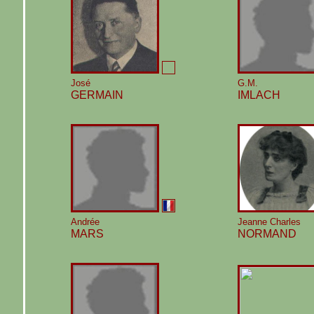
José
G.M.
GERMAIN
IMLACH
Andrée
Jeanne Charles
MARS
NORMAND