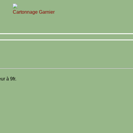
Cartonnage Garnier
r à 9fr.