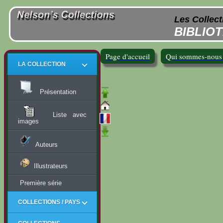
Les Collect
BIBLIO
Page d'accueil
Qui sommes-nous
LA COLLECTION
Présentation
Liste avec
images
Auteurs
Illustrateurs
Première série
COLLECTIONS / PAYS