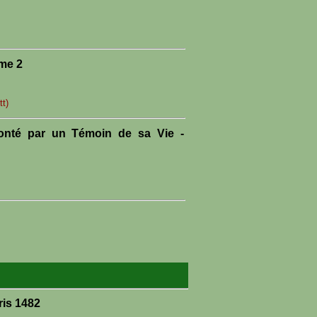
ome 2
t)
onté par un Témoin de sa Vie -
is 1482