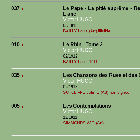
037
Le Pape - La pitié suprême - Rel
L'âne
Victor HUGO
03/1913
BAILLY Louis (Att) illisible
010
Le Rhin - Tome 2
Victor HUGO
02/1912
BAILLY Louis 1911
035
Les Chansons des Rues et des 
Victor HUGO
02/1913
SUTCLIFFE John E.(Att) non signée
005
Les Contemplations
Victor HUGO
12/1911
SIMMONDS W.G.(Att)