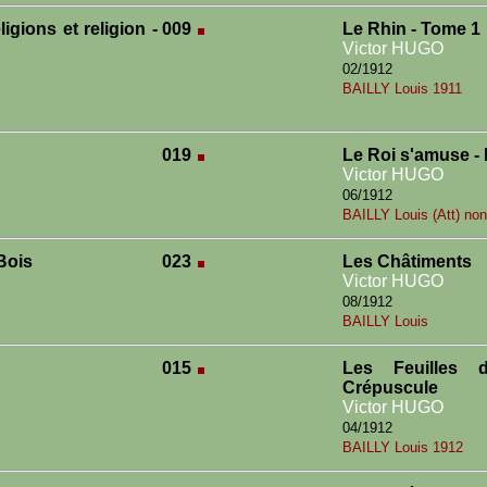
igions et religion -
009
Le Rhin - Tome 1
Victor HUGO
02/1912
BAILLY Louis 1911
019
Le Roi s'amuse -
Victor HUGO
06/1912
BAILLY Louis (Att) non
Bois
023
Les Châtiments
Victor HUGO
08/1912
BAILLY Louis
015
Les Feuilles
Crépuscule
Victor HUGO
04/1912
BAILLY Louis 1912