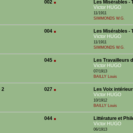
002
Les Misérables -
Victor HUGO
11/1911
SIMMONDS W.G.
004
Les Misérables -
Victor HUGO
11/1911
SIMMONDS W.G.
045
Les Travailleurs 
Victor HUGO
07/1913
BAILLY Louis
 2
027
Les Voix intérieu
Victor HUGO
10/1912
BAILLY Louis
044
Littérature et Ph
Victor HUGO
06/1913