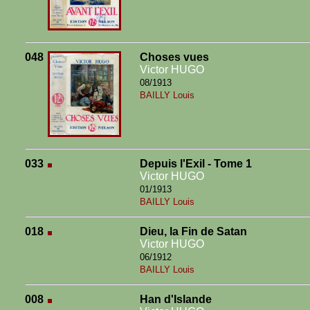
048
Choses vues
Victor HUGO
08/1913
BAILLY Louis
033
Depuis l'Exil - Tome 1
Victor HUGO
01/1913
BAILLY Louis
018
Dieu, la Fin de Satan
Victor HUGO
06/1912
BAILLY Louis
008
Han d'Islande