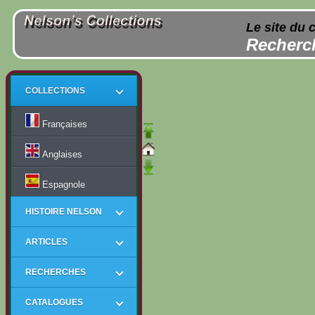
Le site du 
Recherch
COLLECTIONS
Françaises
Anglaises
Espagnole
HISTOIRE NELSON
ARTICLES
RECHERCHES
CATALOGUES