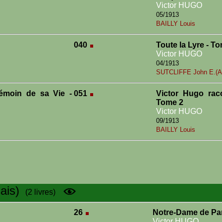
Victor HUGO
05/1913
BAILLY Louis
040
Toute la Lyre - T
Victor HUGO
04/1913
SUTCLIFFE John E.(At
émoin de sa Vie -
051
Victor Hugo rac
Tome 2
Victor HUGO
09/1913
BAILLY Louis
ais)
(2 livres)
26
Notre-Dame de Par
Victor HUGO