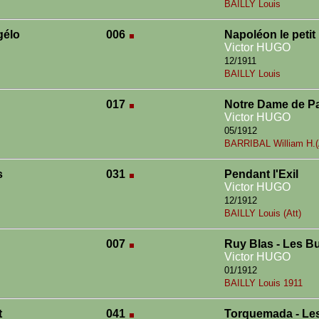
BAILLY Louis
gélo
006
Napoléon le petit
Victor HUGO
12/1911
BAILLY Louis
017
Notre Dame de Pa
Victor HUGO
05/1912
BARRIBAL William H.(
s
031
Pendant l'Exil
Victor HUGO
12/1912
BAILLY Louis (Att)
007
Ruy Blas - Les B
Victor HUGO
01/1912
BAILLY Louis 1911
t
041
Torquemada - Le