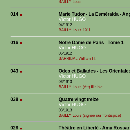
BAILLY Louis
014
Marie Tudor - La Esméralda - An
Victor HUGO
04/1912
BAILLY Louis 1911
016
Notre Dame de Paris - Tome 1
Victor HUGO
05/1912
BARRIBAL William H.
043
Odes et Ballades - Les Orientale
Victor HUGO
06/1913
BAILLY Louis (Att) illisible
038
Quatre vingt treize
Victor HUGO
03/1913
BAILLY Louis (signée sur frontispice)
028
Théâtre en Liberté - Amy Rossar