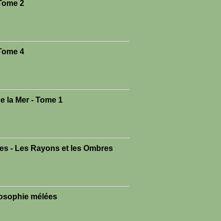
 Tome 2
 Tome 4
de la Mer - Tome 1
res - Les Rayons et les Ombres
ilosophie mélées