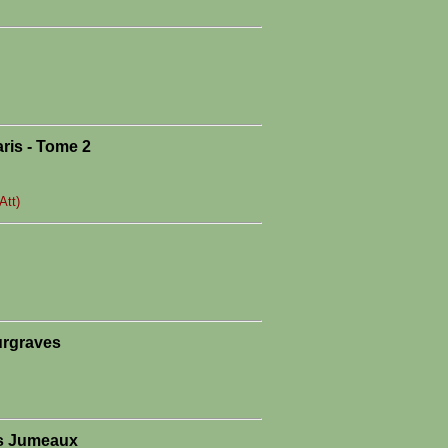
ris - Tome 2
Att)
urgraves
s Jumeaux