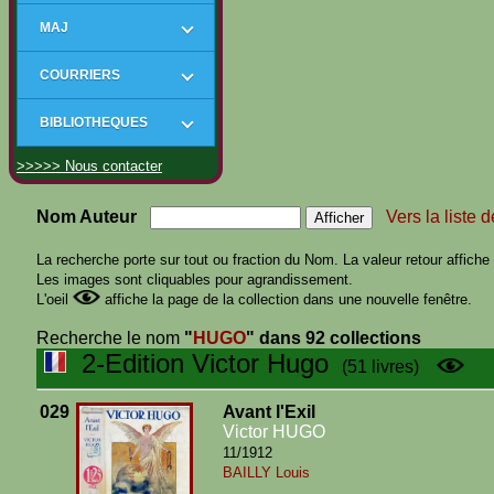
MAJ
COURRIERS
BIBLIOTHEQUES
>>>>> Nous contacter
Nom Auteur
Vers la liste 
La recherche porte sur tout ou fraction du Nom. La valeur retour affiche t
Les images sont cliquables pour agrandissement.
L'oeil
affiche la page de la collection dans une nouvelle fenêtre.
Recherche le nom
"
HUGO
"
dans 92 collections
2-Edition Victor Hugo
(51 livres)
029
Avant l'Exil
Victor HUGO
11/1912
BAILLY Louis