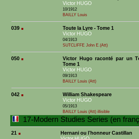
Victor HUGO
10/1912
BAILLY Louis
039
Toute la Lyre - Tome 1
Victor HUGO
04/1913
SUTCLIFFE John E.(Att)
050
Victor Hugo raconté par un T
Tome 1
Victor HUGO
09/1913
BAILLY Louis (Att)
042
William Shakespeare
Victor HUGO
05/1913
BAILLY Louis (Att) illisible
17-Modern Studies Series (en franç
21
Hernani ou l’honneur Castillan
Victor HUGO