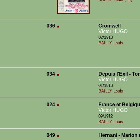
036
Cromwell
Victor HUGO
02/1913
BAILLY Louis
034
Depuis l'Exil - To
Victor HUGO
01/1913
BAILLY Louis
024
France et Belgiqu
Victor HUGO
09/1912
BAILLY Louis
049
Hernani - Marion