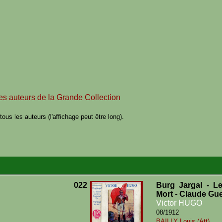
des auteurs de la Grande Collection
ous les auteurs (l'affichage peut être long).
022
Burg Jargal - L
Mort - Claude Gu
Victor HUGO
08/1912
BAILLY Louis (Att)