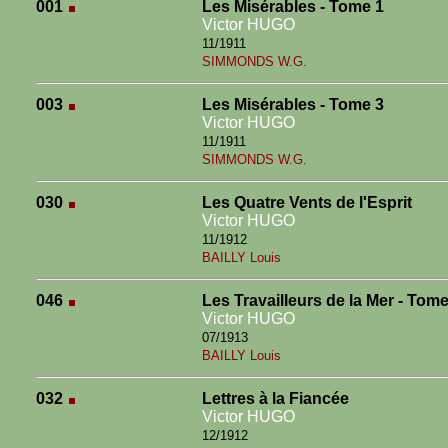
001
Les Misérables - Tome 1
Victor HUGO
11/1911
SIMMONDS W.G.
003
Les Misérables - Tome 3
Victor HUGO
11/1911
SIMMONDS W.G.
030
Les Quatre Vents de l'Esprit
Victor HUGO
11/1912
BAILLY Louis
046
Les Travailleurs de la Mer - Tome
Victor HUGO
07/1913
BAILLY Louis
032
Lettres à la Fiancée
Victor HUGO
12/1912