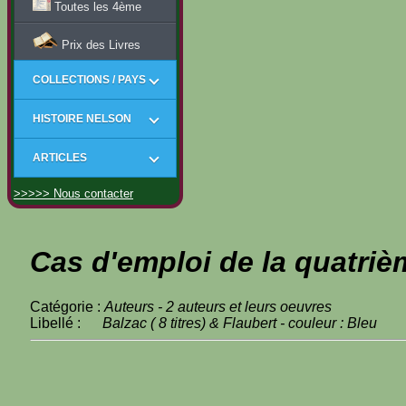
Toutes les 4ème
Prix des Livres
COLLECTIONS / PAYS
HISTOIRE NELSON
ARTICLES
>>>>> Nous contacter
Cas d'emploi de la quatriè
Catégorie :
Auteurs - 2 auteurs et leurs oeuvres
Libellé :
Balzac ( 8 titres) & Flaubert - couleur : Bleu