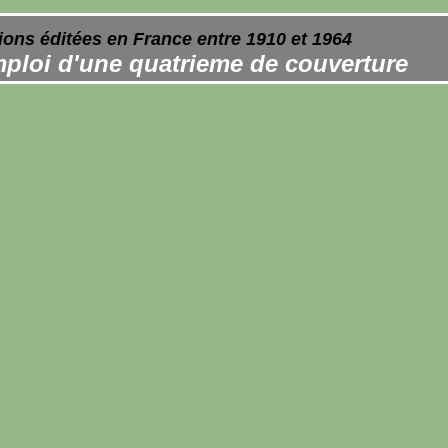
ions éditées en France entre 1910 et 1964
ploi d'une quatrieme de couverture