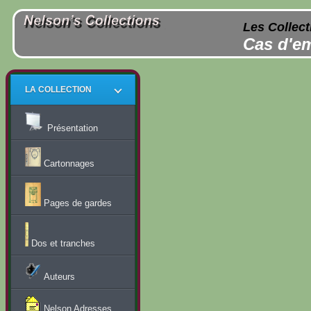
Les Collect
Cas d'em
LA COLLECTION
Présentation
Cartonnages
Pages de gardes
Dos et tranches
Auteurs
Nelson Adresses